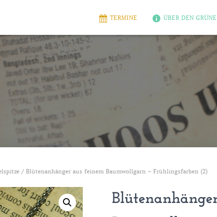
TERMINE
ÜBER DEN GRÜNE
lspitze
/ Blütenanhänger aus feinem Baumwollgarn – Frühlingsfarben (2)
Blütenanhänger