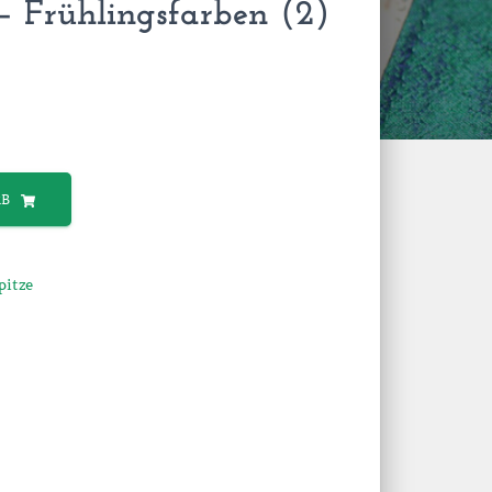
 Frühlingsfarben (2)
RB
itze