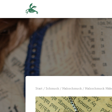
Start
/
Schmuck
/
Halsschmuck
/
Halsschmuck Häke