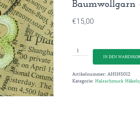
Baumwollgarn –
€
15,00
Blütenanhänger
aus
IN DEN WARENKO
feinem
Baumwollgarn
Artikelnummer:
AHSHS012
-
Kategorie:
Halsschmuck Häkelsp
Frühlingsfarben
(2)
Menge