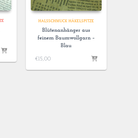
ZE
HALSSCHMUCK HÄKELSPITZE
m
Blütenanhänger aus
feinem Baumwollgarn –
Blau
€
15,00