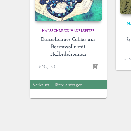
H
HALSSCHMUCK HÄKELSPITZE
Dunkelblaues Collier aus
f
Baumwolle mit
Halbedelsteinen
€
1
€
60,00
Verkauft - Bitte anfragen