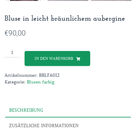
Bluse in leicht bräunlichem aubergine
€
90,00
Bluse
in
IN DEN WARENKORB
leicht
bräunlichem
Artikelnummer:
BBLFA012
aubergine
Kategorie:
Blusen farbig
Menge
BESCHREIBUNG
ZUSÄTZLICHE INFORMATIONEN