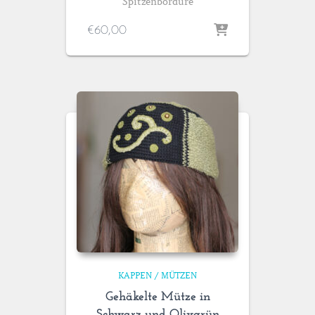
Spitzenbordüre
€
60,00
KAPPEN / MÜTZEN
Gehäkelte Mütze in
Schwarz und Olivgrün