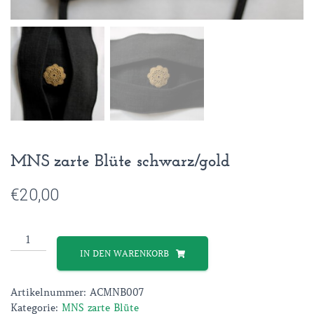
MNS zarte Blüte schwarz/gold
€
20,00
MNS
zarte
IN DEN WARENKORB
Blüte
schwarz/gold
Artikelnummer:
ACMNB007
Menge
Kategorie:
MNS zarte Blüte