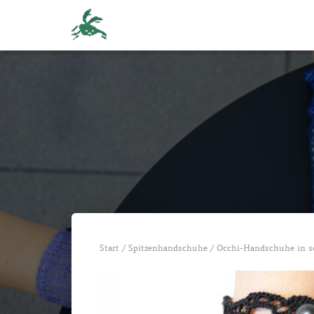
Start
/
Spitzenhandschuhe
/ Occhi-Handschuhe in s