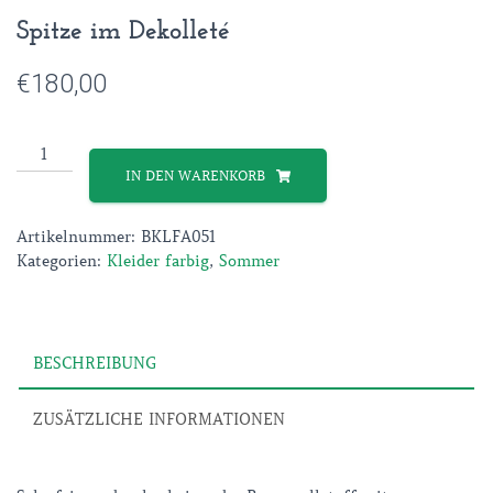
Spitze im Dekolleté
€
180,00
Romantisches
Kleid
IN DEN WARENKORB
in
Bordeauxrot
Artikelnummer:
BKLFA051
mit
Kategorien:
Kleider farbig
,
Sommer
Spitze
im
Dekolleté
Menge
BESCHREIBUNG
ZUSÄTZLICHE INFORMATIONEN