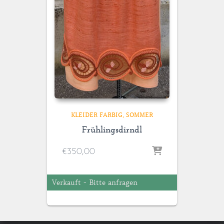
KLEIDER FARBIG
SOMMER
Frühlingsdirndl
€
350,00
Verkauft - Bitte anfragen