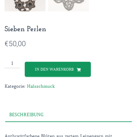
Sieben Perlen
€
50,00
Sieben
Perlen
IN DEN WARENKORB
Menge
Kategorie:
Halsschmuck
BESCHREIBUNG
Anthrazitfarbene Blüten aus zartem Leinengarn mit