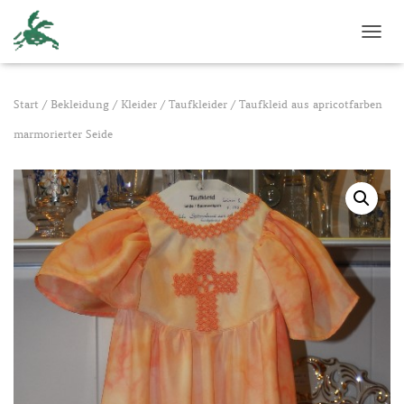
NAVI
Start
/
Bekleidung
/
Kleider
/
Taufkleider
/ Taufkleid aus apricotfarben
marmorierter Seide