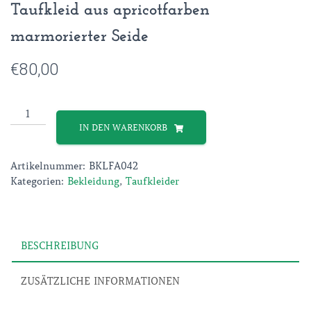
Taufkleid aus apricotfarben
marmorierter Seide
€
80,00
Taufkleid
aus
IN DEN WARENKORB
apricotfarben
marmorierter
Artikelnummer:
BKLFA042
Seide
Kategorien:
Bekleidung
,
Taufkleider
Menge
BESCHREIBUNG
ZUSÄTZLICHE INFORMATIONEN